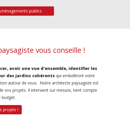
Aménagements publics
aysagiste vous conseille !
er, avoir une vue d'ensemble, identifier les
our des jardins cohérents
qui embelliront votre
tion autour de vous. Notre architecte paysagiste est
de vos projets. Il intervient sur mesure, tient compte
e budget.
 projets !