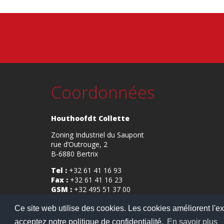
Coordonnées
Houthoofdt Collette
Zoning Industriel du Saupont
rue d’Outrouge, 2
B-6880
Bertrix
Tel :
+32 61 41 16 93
Fax :
+32 61 41 16 23
GSM :
+32 495 51 37 00
TVA :
BE0457.314.319
Ce site web utilise des cookies. Les cookies améliorent l'ex
acceptez notre politique de confidentialité.
En savoir plus